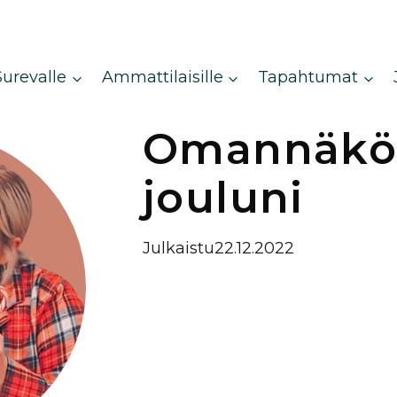
Surevalle
Ammattilaisille
Tapahtumat
Omannäkö
jouluni
Julkaistu
22.12.2022