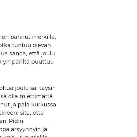
Olen pannut merkille,
 jotka tuntuu olevan
ua sanoa, että joulu
än ympäriltä puuttuu
oltua joulu sai täysin
ssä olla miettimättä
inut ja pala kurkussa
neeni sitä, että
an. Pidin
jopa ärsyynnyin ja