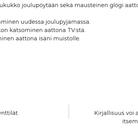
tukukko joulupöytään sekä mausteinen glögi aatto
äminen uudessa joulupyjamassa.
kon katsominen aattona TV:stä.
minen aattona isäni muistolle.
en
nttilät
Kirjallisuus voi
itsem