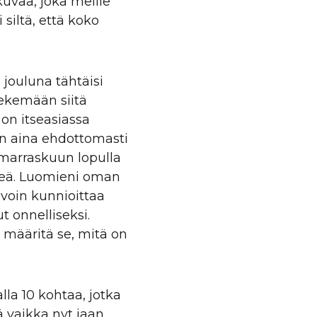
kuvaa, joka meille
 siltä, että koko
jouluna tähtäisi
tekemään siitä
on itseasiassa
an aina ehdottomasti
 marraskuun lopulla
tkeä. Luomieni oman
 voin kunnioittaa
ut onnelliseksi.
i määritä se, mitä on
lla 10 kohtaa, jotka
ä vaikka nyt jaan