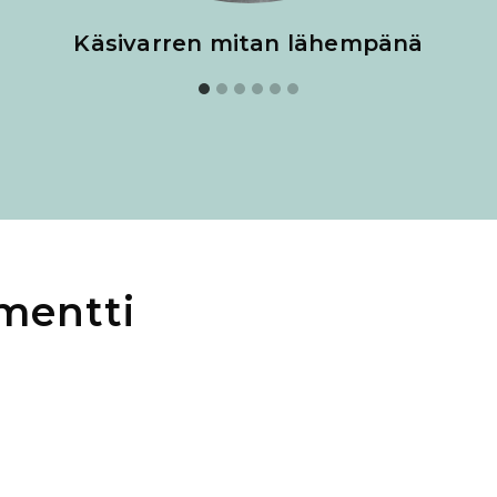
Käsivarren mitan lähempänä
mentti