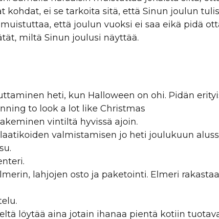
kohdat, ei se tarkoita sitä, että Sinun joulun tuli
muistuttaa, että joulun vuoksi ei saa eikä pidä ott
ätät, miltä Sinun joulusi näyttää.
kuttaminen heti, kun Halloween on ohi. Pidän erity
nning to look a lot like Christmas
akeminen vintiltä hyvissä ajoin.
tilaatikoiden valmistamisen jo heti joulukuun alussa
su.
enteri.
lmerin, lahjojen osto ja paketointi. Elmeri rakastaa
elu.
ieltä löytää aina jotain ihanaa pientä kotiin tuota