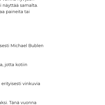
si näyttää samalta.
aa paineita tai
isesti Michael Bublen
, jotta kotiin
 erityisesti vinkuvia
vaksi. Tänä vuonna