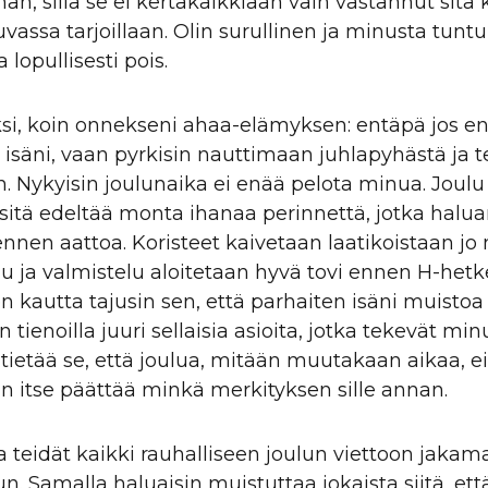
än, sillä se ei kertakaikkiaan vain vastannut sitä 
vassa tarjoillaan. Olin surullinen ja minusta tuntui
a lopullisesti pois.
si, koin onnekseni ahaa-elämyksen: entäpä jos en 
 isäni, vaan pyrkisin nauttimaan juhlapyhästä ja 
 Nykyisin joulunaika ei enää pelota minua. Joulu 
sitä edeltää monta ihanaa perinnettä, jotka halu
ennen aattoa. Koristeet kaivetaan laatikoistaan jo
lu ja valmistelu aloitetaan hyvä tovi ennen H-he
n kautta tajusin sen, että parhaiten isäni muistoa
n tienoilla juuri sellaisia asioita, jotka tekevät min
 tietää se, että joulua, mitään muutakaan aikaa, e
n itse päättää minkä merkityksen sille annan.
a teidät kaikki rauhalliseen joulun viettoon jakama
n. Samalla haluaisin muistuttaa jokaista siitä, ett