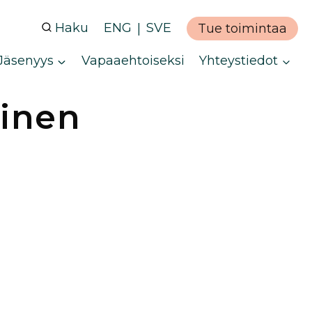
Haku
ENG
SVE
Tue toimintaa
Jäsenyys
Vapaaehtoiseksi
Yhteystiedot
inen