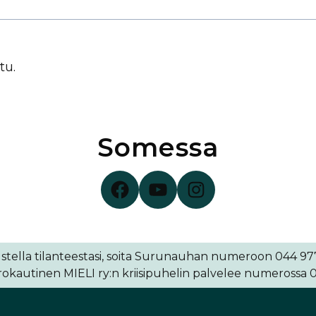
tu.
Somessa
Surunauha Facebookissa
Surunauha YouTubessa
Surunauha Instagramissa
stella tilanteestasi, soita Surunauhan numeroon 044 977 
kautinen MIELI ry:n kriisipuhelin palvelee numerossa 0