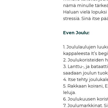
nämä minulle tärkeät 
Haluan vielä lopuksi 
stressiä. Sinä itse pä
Even Joulu:
1. Joululaulujen luu
kappaleesta It’s begi
2. Joulukoristeiden h
3. Lanttu-, ja bataat
saadaan joulun tuok
4. Itse tehty joulukal
5. Rakkaan koirani, E
leluja.
6. Joulukuusen korist
7. Joulumarkkinat. S