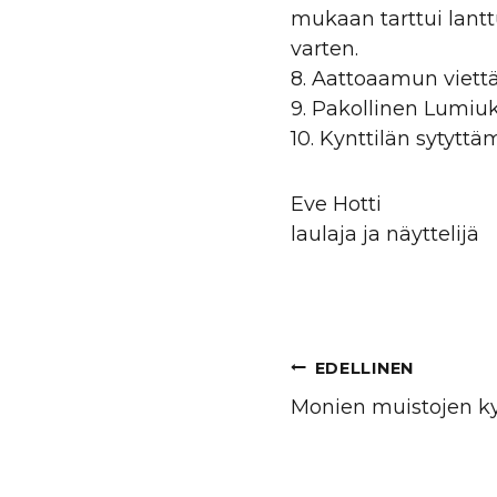
mukaan tarttui lant
varten.
8. Aattoaamun viett
9. Pakollinen Lumiu
10. Kynttilän sytyttä
Eve Hotti
laulaja ja näyttelijä
Artikkeli
EDELLINEN
selaus
Monien muistojen ky