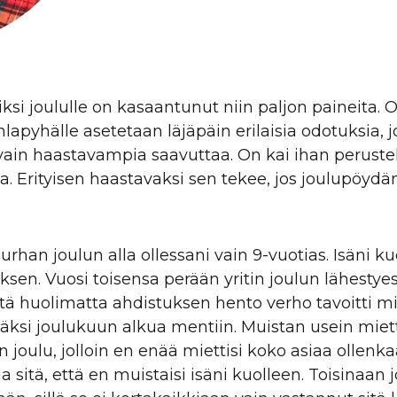
iksi joululle on kasaantunut niin paljon paineita. 
uhlapyhälle asetetaan läjäpäin erilaisia odotuksia,
vain haastavampia saavuttaa. On kai ihan perustel
kaa. Erityisen haastavaksi sen tekee, jos joulupöyd
rhan joulun alla ollessani vain 9-vuotias. Isäni ku
sen. Vuosi toisensa perään yritin joulun lähestye
itä huolimatta ahdistuksen hento verho tavoitti m
si joulukuun alkua mentiin. Muistan usein mietti
en joulu, jolloin en enää miettisi koko asiaa ollenka
 sitä, että en muistaisi isäni kuolleen. Toisinaan 