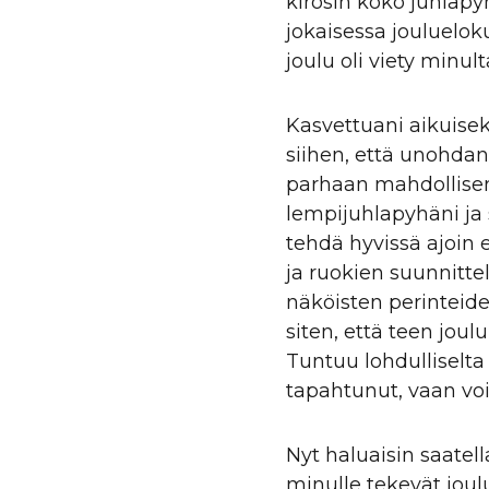
kirosin koko juhlapyh
jokaisessa joulueloku
joulu oli viety minult
Kasvettuani aikuisek
siihen, että unohdan
parhaan mahdollisen.
lempijuhlapyhäni ja 
tehdä hyvissä ajoin 
ja ruokien suunnitte
näköisten perinteide
siten, että teen joulu
Tuntuu lohdulliselta
tapahtunut, vaan voi
Nyt haluaisin saatell
minulle tekevät joulu