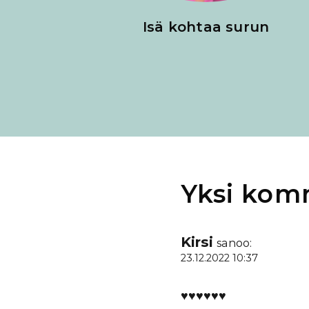
Isä kohtaa surun
Yksi kom
Kirsi
sanoo:
23.12.2022 10:37
♥️♥️♥️♥️♥️♥️