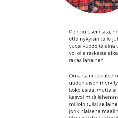
Pohdin usein sitä, m
että nykyisin tälle j
vuosi vuodelta aina 
voi olla raskasta ai
rakas läheinen.
Oma isäni teki itsemu
uudenlaisen merkityk
koko asiaa, mutta si
kasvoi mitä lähemmäk
milloin tulisi sellain
jonkinlaisena maalina