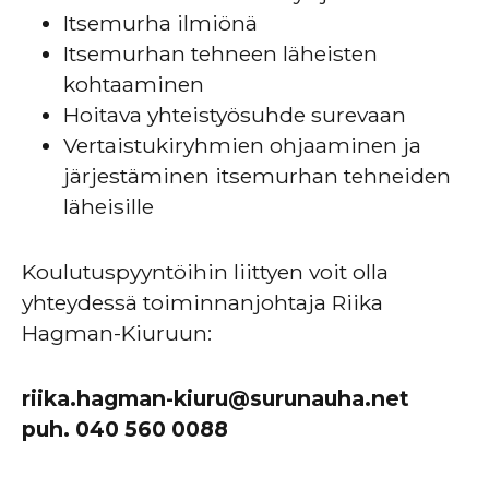
Itsemurha ilmiönä
Itsemurhan tehneen läheisten
kohtaaminen
Hoitava yhteistyösuhde surevaan
Vertaistukiryhmien ohjaaminen ja
järjestäminen itsemurhan tehneiden
läheisille
Koulutuspyyntöihin liittyen voit olla
yhteydessä toiminnanjohtaja Riika
Hagman-Kiuruun:
riika.hagman-kiuru@surunauha.net
puh. 040 560 0088