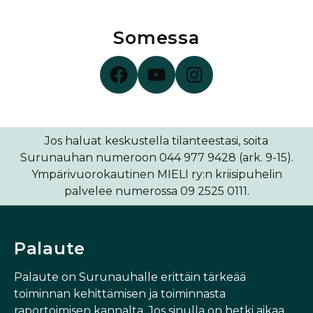
Somessa
Surunauha Facebookissa
Surunauha YouTubessa
Surunauha Instagramissa
Jos haluat keskustella tilanteestasi, soita
Surunauhan numeroon 044 977 9428 (ark. 9-15).
Ympärivuorokautinen MIELI ry:n kriisipuhelin
palvelee numerossa 09 2525 0111.
Palaute
Palaute on Surunauhalle erittäin tärkeää
toiminnan kehittämisen ja toiminnasta
raportoimisen kannalta. Jos sinulla on hetki aikaa,