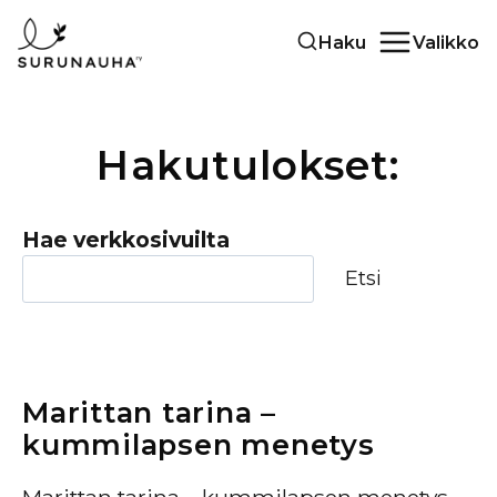
Siirry
Haku
Valikko
sisältöön
Hakutulokset:
Hae verkkosivuilta
Etsi
Marittan tarina –
kummilapsen menetys
Marittan tarina – kummilapsen menetys