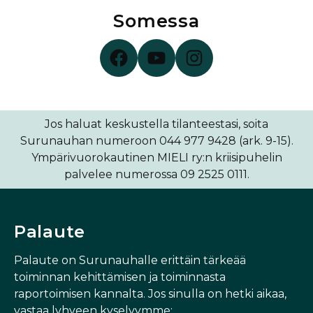
Somessa
Surunauha Facebookissa
Surunauha YouTubessa
Surunauha Instagramissa
Jos haluat keskustella tilanteestasi, soita
Surunauhan numeroon 044 977 9428 (ark. 9-15).
Ympärivuorokautinen MIELI ry:n kriisipuhelin
palvelee numerossa 09 2525 0111.
Palaute
Palaute on Surunauhalle erittäin tärkeää
toiminnan kehittämisen ja toiminnasta
raportoimisen kannalta. Jos sinulla on hetki aikaa,
vastaa lyhyeen kyselyymme: