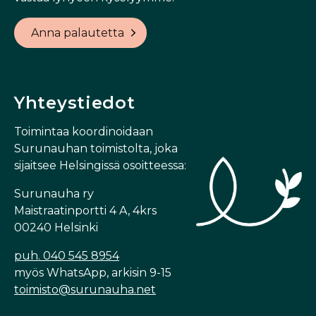
Anna palautetta
Yhteystiedot
Toimintaa koordinoidaan
Surunauhan toimistolta, joka
sijaitsee Helsingissä osoitteessa:
Surunauha ry
Maistraatinportti 4 A, 4krs
00240 Helsinki
puh. 040 545 8954
myös WhatsApp, arkisin 9-15
toimisto@surunauha.net