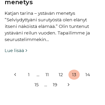
menetys
Katjan tarina – ystävän menetys
”Selviydyttyäni surutyöstä olen elänyt
itseni näköistä elämää.” Olin tuntenut
ystäväni reilun vuoden. Tapailimme ja
seurustelimmekin…
Lue lisää
Sivunavigointi
1
…
11
12
13
14
Edellinen
15
…
19
sivu
Seuraava
sivu