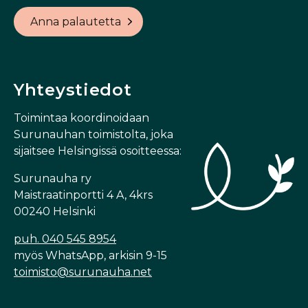
Anna palautetta
Yhteystiedot
Toimintaa koordinoidaan
Surunauhan toimistolta, joka
sijaitsee Helsingissä osoitteessa:
Surunauha ry
Maistraatinportti 4 A, 4krs
00240 Helsinki
puh. 040 545 8954
myös WhatsApp, arkisin 9-15
toimisto@surunauha.net