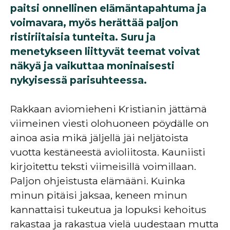
paitsi onnellinen elämäntapahtuma ja
voimavara, myös herättää paljon
ristiriitaisia tunteita. Suru ja
menetykseen liittyvät teemat voivat
näkyä ja vaikuttaa moninaisesti
nykyisessä parisuhteessa.
Rakkaan aviomieheni Kristianin jättämä
viimeinen viesti olohuoneen pöydälle on
ainoa asia mikä jäljellä jäi neljätoista
vuotta kestäneestä avioliitosta. Kauniisti
kirjoitettu teksti viimeisillä voimillaan.
Paljon ohjeistusta elämääni. Kuinka
minun pitäisi jaksaa, keneen minun
kannattaisi tukeutua ja lopuksi kehoitus
rakastaa ja rakastua vielä uudestaan mutta