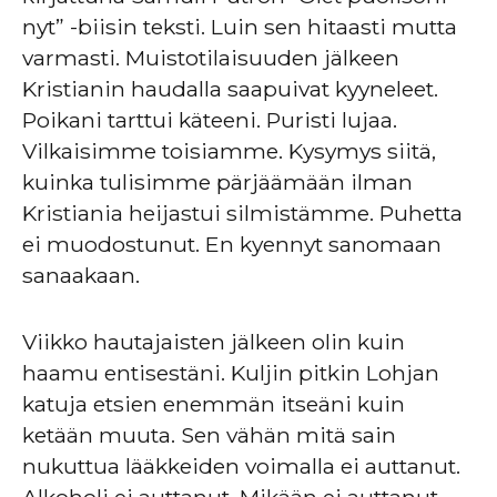
nyt” -biisin teksti. Luin sen hitaasti mutta
varmasti. Muistotilaisuuden jälkeen
Kristianin haudalla saapuivat kyyneleet.
Poikani tarttui käteeni. Puristi lujaa.
Vilkaisimme toisiamme. Kysymys siitä,
kuinka tulisimme pärjäämään ilman
Kristiania heijastui silmistämme. Puhetta
ei muodostunut. En kyennyt sanomaan
sanaakaan.
Viikko hautajaisten jälkeen olin kuin
haamu entisestäni. Kuljin pitkin Lohjan
katuja etsien enemmän itseäni kuin
ketään muuta. Sen vähän mitä sain
nukuttua lääkkeiden voimalla ei auttanut.
Alkoholi ei auttanut. Mikään ei auttanut.