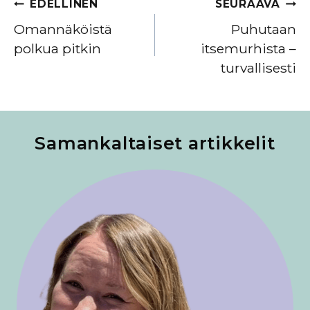
Artikkelien
EDELLINEN
SEURAAVA
selaus
Omannäköistä
Puhutaan
polkua pitkin
itsemurhista –
turvallisesti
Samankaltaiset artikkelit