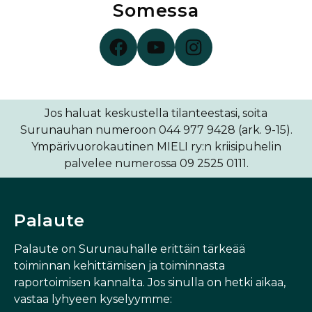
Somessa
Surunauha Facebookissa
Surunauha YouTubessa
Surunauha Instagramissa
Jos haluat keskustella tilanteestasi, soita
Surunauhan numeroon 044 977 9428 (ark. 9-15).
Ympärivuorokautinen MIELI ry:n kriisipuhelin
palvelee numerossa 09 2525 0111.
Palaute
Palaute on Surunauhalle erittäin tärkeää
toiminnan kehittämisen ja toiminnasta
raportoimisen kannalta. Jos sinulla on hetki aikaa,
vastaa lyhyeen kyselyymme: