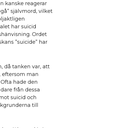
an kanske reagerar
egå” självmord, vilket
ljaktligen
alet har suicid
ttshänvisning. Ordet
skans ”suicide” har
, då tanken var, att
nd, eftersom man
 Ofta hade den
vidare från dessa
mot suicid och
akgrunderna till