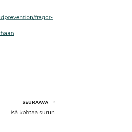
idprevention/fragor-
urhaan
bandet
SEURAAVA
Isä kohtaa surun