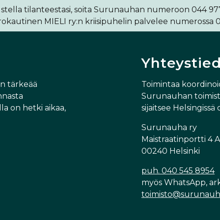
stella tilanteestasi, soita Surunauhan numeroon 044 977 
kautinen MIELI ry:n kriisipuhelin palvelee numerossa 0
Yhteystie
in tärkeää
Toimintaa koordino
nnasta
Surunauhan toimisto
la on hetki aikaa,
sijaitsee Helsingissä 
Surunauha ry
Maistraatinportti 4 A
00240 Helsinki
puh. 040 545 8954
myös WhatsApp, arki
toimisto@surunauh