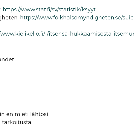
n:
https://www.stat.fi/sv/statistik/ksyyt
gheten:
https://www.folkhalsomyndigheten.se/suic
//www.kielikello.fi/-/itsensa-hukkaamisesta-itsem
ikant på Sorg
en
oin en mieti lähtösi
 tarkoitusta.