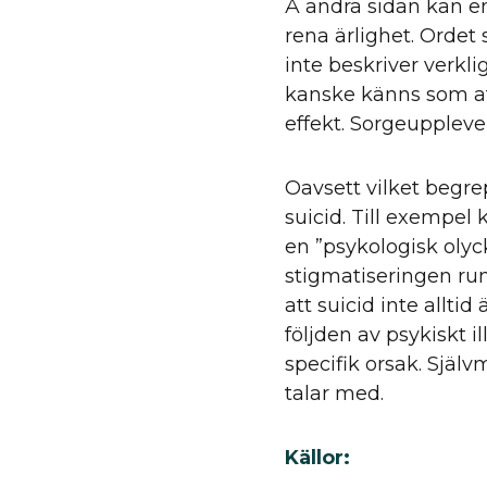
Å andra sidan kan e
rena ärlighet. Ordet 
inte beskriver verkli
kanske känns som at
effekt. Sorgeupplevel
Oavsett vilket begre
suicid. Till exempel 
en ”psykologisk olyc
stigmatiseringen run
att suicid inte allti
följden av psykiskt 
specifik orsak. Själ
talar med.
Källor: