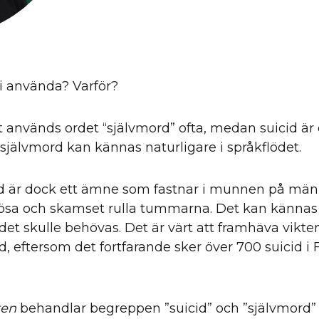
i använda? Varför?
t används ordet “självmord” ofta, medan suicid är 
jälvmord kan kännas naturligare i språkflödet.
cid är dock ett ämne som fastnar i munnen på män
nervösa och skamset rulla tummarna. Det kan kännas
det skulle behövas. Det är värt att framhäva vikt
d, eftersom det fortfarande sker över 700 suicid i 
ten
behandlar begreppen ”suicid” och ”självmord”