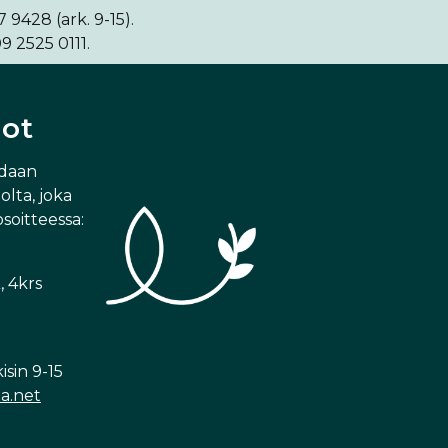
9428 (ark. 9-15).
9 2525 0111.
dot
idaan
lta, joka
osoitteessa:
, 4krs
sin 9-15
a.net