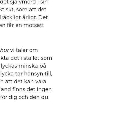
et självmord i sin
ktiskt, som att det
äckligt ärligt. Det
en får en motsatt
hur
vi talar om
kta det i stället som
 lyckas minska på
ycka tar hänsyn till,
ch att det kan vara
bland finns det ingen
 för dig och den du