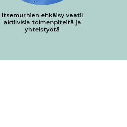
Itsemurhien ehkäisy vaatii
Surun
aktiivisia toimenpiteitä ja
yhteistyötä