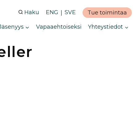
Haku
ENG
SVE
Tue toimintaa
Jäsenyys
Vapaaehtoiseksi
Yhteystiedot
eller