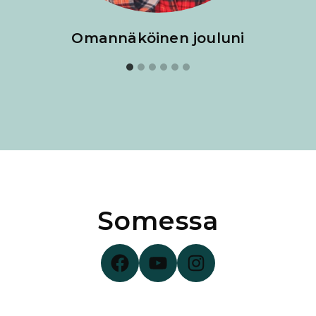
Omannäköinen jouluni
Somessa
Surunauha Facebookissa
Surunauha YouTubessa
Surunauha Instagramissa