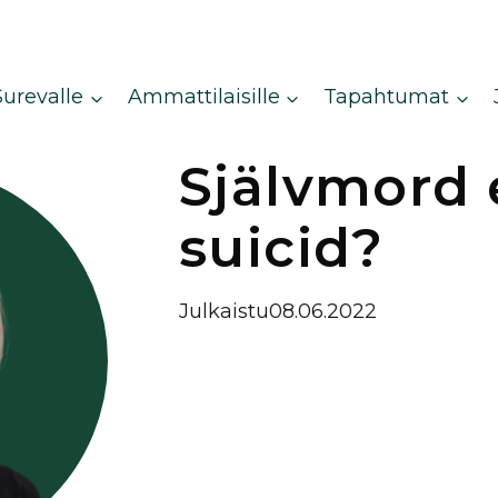
Surevalle
Ammattilaisille
Tapahtumat
Självmord 
suicid?
Julkaistu
08.06.2022