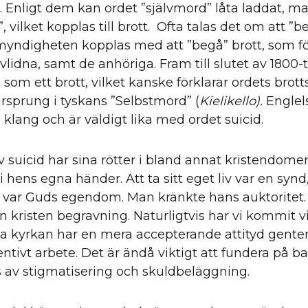
 Enligt dem kan ordet ”självmord” låta laddat, m
vilket kopplas till brott. Ofta talas det om att ”b
myndigheten kopplas med att ”begå” brott, som fö
idna, samt de anhöriga. Fram till slutet av 1800-t
ts som ett brott, vilket kanske förklarar ordets bro
ursprung i tyskans ”Selbstmord” (
Kielikello).
Englel
lang och är väldigt lika med ordet suicid.
suicid har sina rötter i bland annat kristendomen
r i hens egna händer. Att ta sitt eget liv var en sy
var Guds egendom. Man kränkte hans auktoritet.
l en kristen begravning. Naturligtvis har vi kommit 
iga kyrkan har en mera accepterande attityd gente
ntivt arbete. Det är ändå viktigt att fundera på b
ts av stigmatisering och skuldbeläggning.