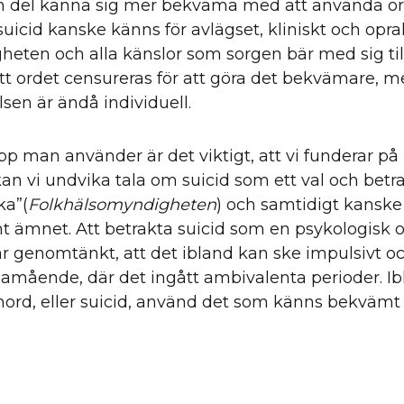
n del känna sig mer bekväma med att använda ord
suicid kanske känns för avlägset, kliniskt och opra
gheten och alla känslor som sorgen bär med sig tillr
t ordet censureras för att göra det bekvämare, m
sen är ändå individuell.
pp man använder är det viktigt, att vi funderar på
kan vi undvika tala om suicid som ett val och betra
ka”(
Folkhälsomyndigheten
) och samtidigt kanske
t ämnet. Att betrakta suicid som en psykologisk ol
d är genomtänkt, att det ibland kan ske impulsivt o
illamående, där det ingått ambivalenta perioder. I
vmord, eller suicid, använd det som känns bekvämt