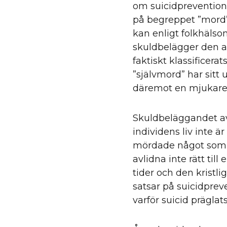
om suicidprevention.
på begreppet ”mord”, 
kan enligt folkhälso
skuldbelägger den avl
faktiskt klassificera
”självmord” har sitt 
däremot en mjukare k
Skuldbeläggandet av 
individens liv inte ä
mördade något som 
avlidna inte rätt til
tider och den kristl
satsar på suicidpreve
varför suicid prägla