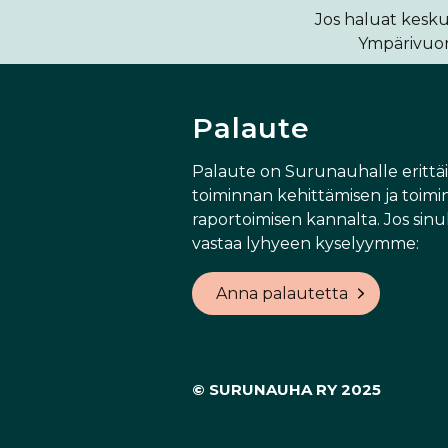
Jos haluat kesku
Ympärivuoro
Palaute
Palaute on Surunauhalle erittä
toiminnan kehittämisen ja toimi
raportoimisen kannalta. Jos sinul
vastaa lyhyeen kyselyymme:
Anna palautetta
© SURUNAUHA RY 2025