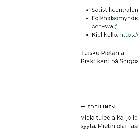
Satistikcentrale
Folkhälsomyndi
och-svar/
Kielikello:
https:
Tuisku Pietarila
Prakt
Artikkeli
EDELLINEN
selaus
Vielä tulee aika, joll
syytä. Mietin elämäsi