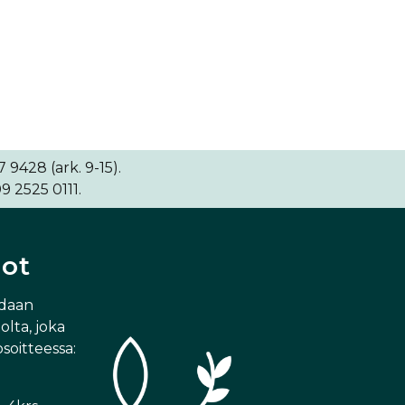
9428 (ark. 9-15).
9 2525 0111.
dot
idaan
lta, joka
osoitteessa: