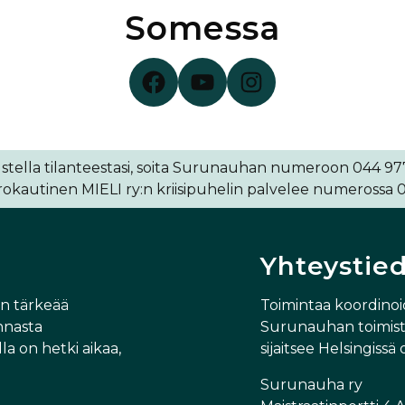
Somessa
Surunauha Facebookissa
Surunauha YouTubessa
Surunauha Instagramissa
stella tilanteestasi, soita Surunauhan numeroon 044 977 
kautinen MIELI ry:n kriisipuhelin palvelee numerossa 0
Yhteystie
in tärkeää
Toimintaa koordino
nnasta
Surunauhan toimisto
la on hetki aikaa,
sijaitsee Helsingissä 
Surunauha ry