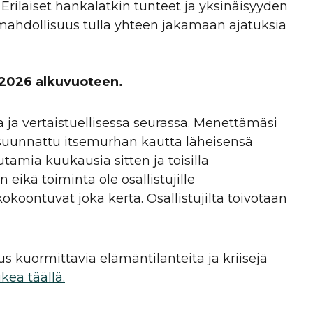
. Erilaiset hankalatkin tunteet ja yksinäisyyden
mahdollisuus tulla yhteen jakamaan ajatuksia
 2026 alkuvuoteen.
a vertaistuellisessa seurassa. Menettämäsi
n suunnattu itsemurhan kautta läheisensä
amia kuukausia sitten ja toisilla
 eikä toiminta ole osallistujille
koontuvat joka kerta. Osallistujilta toivotaan
 kuormittavia elämäntilanteita ja kriisejä
ukea täällä.