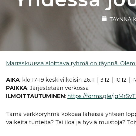
TÄYNNÄ klo 
Marraskuussa aloittava ryhmä on täynnä. Olem
AIKA
: klo 17-19 keskiviikoisin 26.11. | 3.12. | 10.12. | 1
PAIKKA
: Järjestetään verkossa
ILMOITTAUTUMINEN
:
https://forms.gle/jqMr
Tämä verkkoryhmä kokoaa läheisiä yhteen loppu
vaikeita tunteita? Tai iloa ja hyviä muistoja? 