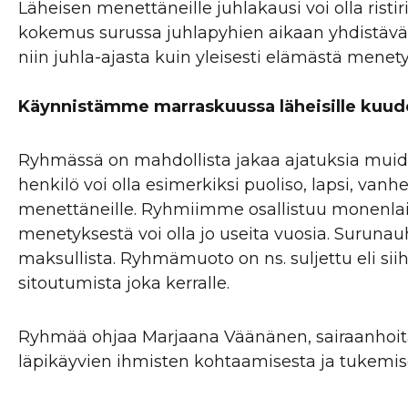
Läheisen menettäneille juhlakausi voi olla ristir
kokemus surussa juhlapyhien aikaan yhdistävät
niin juhla-ajasta kuin yleisesti elämästä menety
Käynnistämme marraskuussa läheisille kuude
Ryhmässä on mahdollista jakaa ajatuksia muide
henkilö voi olla esimerkiksi puoliso, lapsi, va
menettäneille. Ryhmiimme osallistuu monenlais
menetyksestä voi olla jo useita vuosia. Surunauha
maksullista. Ryhmämuoto on ns. suljettu eli sii
sitoutumista joka kerralle.
Ryhmää ohjaa Marjaana Väänänen, sairaanhoitaja
läpikäyvien ihmisten kohtaamisesta ja tukemi