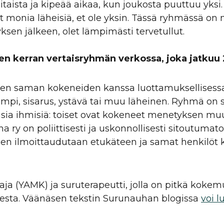
iitaista ja kipeää aikaa, kun joukosta puuttuu yksi
 monia läheisiä, et ole yksin. Tässä ryhmässä on 
ksen jälkeen, olet lämpimästi tervetullut.
n kerran vertaisryhmän verkossa, joka jatkuu
n saman kokeneiden kanssa luottamuksellisessa j
nhempi, sisarus, ystävä tai muu läheinen. Ryhmä o
ia ihmisiä: toiset ovat kokeneet menetyksen muut
 ry on poliittisesti ja uskonnollisesti sitoutumaton
hen ilmoittaudutaan etukäteen ja samat henkilöt ko
 (YAMK) ja suruterapeutti, jolla on pitkä kokemus
sesta. Väänäsen tekstin Surunauhan blogissa
voi l