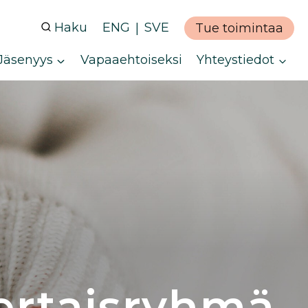
Haku
ENG
SVE
Tue toimintaa
Jäsenyys
Vapaaehtoiseksi
Yhteystiedot
ertaisryhmä