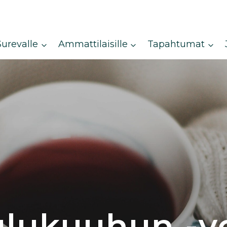
Surevalle
Ammattilaisille
Tapahtumat
ulukuuhun -v