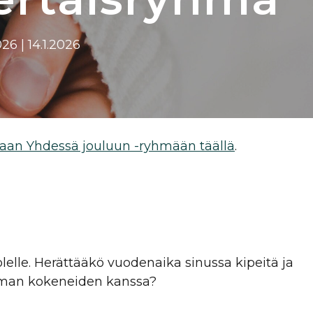
2026 | 14.1.2026
aan Yhdessä jouluun -ryhmään täällä
.
lle. Herättääkö vuodenaika sinussa kipeitä ja
n saman kokeneiden kanssa?