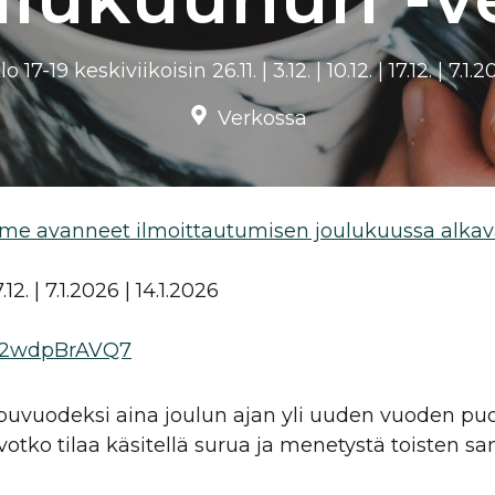
17-19 keskiviikoisin 26.11. | 3.12. | 10.12. | 17.12. | 7.1.
Verkossa
me avanneet ilmoittautumisen joulukuussa alkav
7.12. | 7.1.2026 | 14.1.2026
SvT2wdpBrAVQ7
vuodeksi aina joulun ajan yli uuden vuoden puole
Toivotko tilaa käsitellä surua ja menetystä toiste