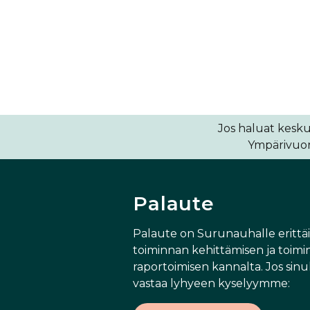
Jos haluat kesku
Ympärivuoro
Palaute
Palaute on Surunauhalle erittä
toiminnan kehittämisen ja toimi
raportoimisen kannalta. Jos sinul
vastaa lyhyeen kyselyymme: