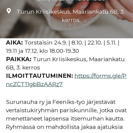
Turun Kriisikeskus, Maariankatu 6B, 3.
kerros
AIKA:
Torstaisin 24.9. | 8.10. | 22.10. | 5.11. |
19.11 ja 17.12. klo 18.00-19.30
PAIKKA:
Turun Kriisikeskus, Maariankatu
6B, 3. kerros
ILMOITTAUTUMINEN:
https://forms.gle/P
ncZCT11gbBzAARz7
Surunauha ry ja Feeniks-työ järjestävät
vertaistukiryhmän pariskunnille, jotka ovat
menettäneet lapsensa itsemurhan kautta.
Ryhmässä on mahdollista jakaa ajatuksia