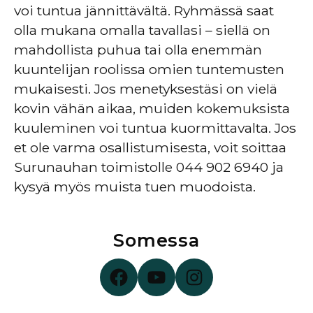
voi tuntua jännittävältä. Ryhmässä saat
olla mukana omalla tavallasi – siellä on
mahdollista puhua tai olla enemmän
kuuntelijan roolissa omien tuntemusten
mukaisesti. Jos menetyksestäsi on vielä
kovin vähän aikaa, muiden kokemuksista
kuuleminen voi tuntua kuormittavalta. Jos
et ole varma osallistumisesta, voit soittaa
Surunauhan toimistolle 044 902 6940 ja
kysyä myös muista tuen muodoista.
Somessa
Surunauha Facebookissa
Surunauha YouTubessa
Surunauha Instagramissa