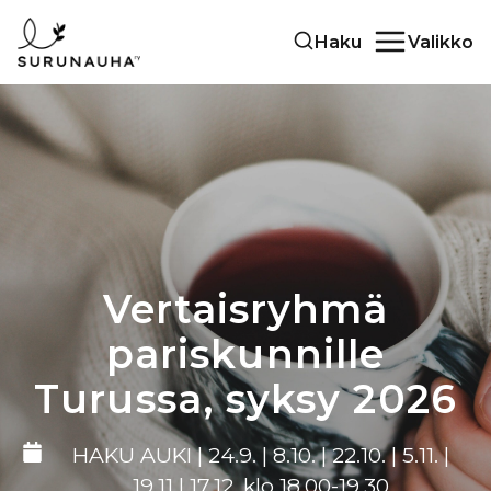
Siirry
Haku
Valikko
sisältöön
Vertaisryhmä
pariskunnille
Turussa, syksy 2026
HAKU AUKI | 24.9. | 8.10. | 22.10. | 5.11. |
19.11 | 17.12. klo 18.00-19.30