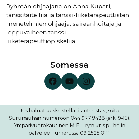
Ryhmän ohjaajana on Anna Kupari,
tanssitaiteilija ja tanssi-liiketerapeuttisten
menetelmien ohjaaja, sairaanhoitaja ja
loppuvaiheen tanssi-
liiketerapeuttiopiskelija.
Somessa
Surunauha Facebookissa
Surunauha YouTubessa
Surunauha Instagramissa
Jos haluat keskustella tilanteestasi, soita
Surunauhan numeroon 044 977 9428 (ark. 9-15).
Ympärivuorokautinen MIELI ry:n kriisipuhelin
palvelee numerossa 09 2525 0111.