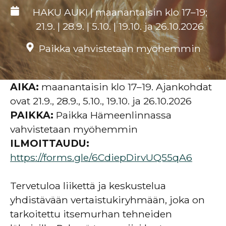
HAKU AUKI | maanantaisin klo 17–19;
21.9. | 28.9. | 5.10. | 19.10. ja 26.10.2026
Paikka vahvistetaan myöhemmin
AIKA:
maanantaisin klo 17–19. Ajankohdat
ovat 21.9., 28.9., 5.10., 19.10. ja 26.10.2026
PAIKKA:
Paikka Hämeenlinnassa
vahvistetaan myöhemmin
ILMOITTAUDU:
https://forms.gle/6CdiepDirvUQ55qA6
Tervetuloa liikettä ja keskustelua
yhdistävään vertaistukiryhmään, joka on
tarkoitettu itsemurhan tehneiden