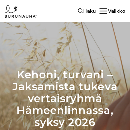
Siirry
Haku
Valikko
sisältöön
Kehoni, turvani –
Jaksamista tukeva
vertaisryhmä
Hämeenlinnassa,
syksy 2026