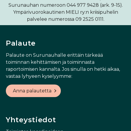
Surunauhan numeroon 044 977 9428 (ark. 9-15).
Ympärivuorokautinen MIELI ry:n kriisipuhelin
palvelee numerossa 09 2525 0111.
Palaute
Palaute on Surunauhalle erittäin tärkeää
toiminnan kehittämisen ja toiminnasta
raportoimisen kannalta. Jos sinulla on hetki aikaa,
vastaa lyhyeen kyselyymme:
Anna palautetta
Yhteystiedot