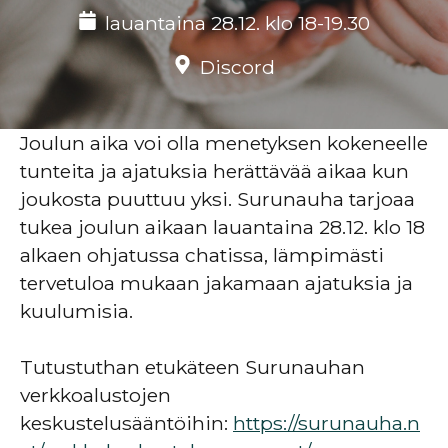
lauantaina 28.12. klo 18-19.30
Discord
Joulun aika voi olla menetyksen kokeneelle
tunteita ja ajatuksia herättävää aikaa kun
joukosta puuttuu yksi. Surunauha tarjoaa
tukea joulun aikaan lauantaina 28.12. klo 18
alkaen ohjatussa chatissa, lämpimästi
tervetuloa mukaan jakamaan ajatuksia ja
kuulumisia.
Tutustuthan etukäteen Surunauhan
verkkoalustojen
keskustelusääntöihin:
https://surunauha.n