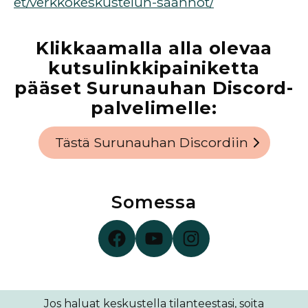
et/verkkokeskustelun-saannot/
Klikkaamalla alla olevaa
kutsulinkkipainiketta
pääset Surunauhan Discord-
palvelimelle:
Tästä Surunauhan Discordiin
Somessa
Surunauha Facebookissa
Surunauha YouTubessa
Surunauha Instagramissa
Jos haluat keskustella tilanteestasi, soita