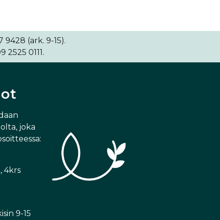
9428 (ark. 9-15).
9 2525 0111.
dot
idaan
lta, joka
osoitteessa:
, 4krs
sin 9-15