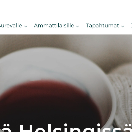
Surevalle
Ammattilaisille
Tapahtumat
ä Helsingissä