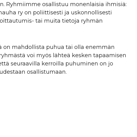
nen. Ryhmiimme osallistuu monenlaisia ihmisiä:
uha ry on poliittisesti ja uskonnollisesti
moittautumis- tai muita tietoja ryhmän
sä on mahdollista puhua tai olla enemmän
i ryhmästä voi myös lähteä kesken tapaamisen
ttä seuraavilla kerroilla puhuminen on jo
udestaan osallistumaan.