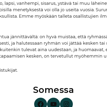
o, lapsi, vanhempi, sisarus, ystävä tai muu lähei
silla menetyksestä voi olla jo useita vuosia. Suruna
aksullista. Emme myöskään talleta osallistujien il
tua jännittävältä: on hyvä muistaa, että ryhmäs
sti, ja halutessaan ryhmän voi jättää kesken ta
kuitenkin tulevat aina uudestaan, ja huomaavat, e
ai tapaamisen kesken, on tervetullut myöhemmin u
tukijat.
Somessa
Surunauha Facebookissa
Surunauha YouTubessa
Surunauha Instagramissa