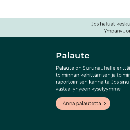
Jos haluat kesku
Ympärivuoro
Palaute
Palaute on Surunauhalle erittä
toiminnan kehittämisen ja toimi
raportoimisen kannalta. Jos sinul
vastaa lyhyeen kyselyymme:
Anna palautetta