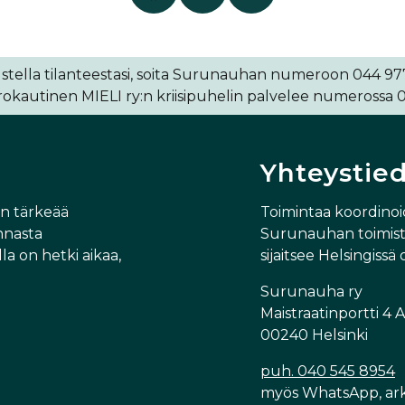
stella tilanteestasi, soita Surunauhan numeroon 044 977 
kautinen MIELI ry:n kriisipuhelin palvelee numerossa 0
Yhteystie
in tärkeää
Toimintaa koordino
nnasta
Surunauhan toimisto
la on hetki aikaa,
sijaitsee Helsingissä 
Surunauha ry
Maistraatinportti 4 A
00240 Helsinki
puh. 040 545 8954
myös WhatsApp, arki