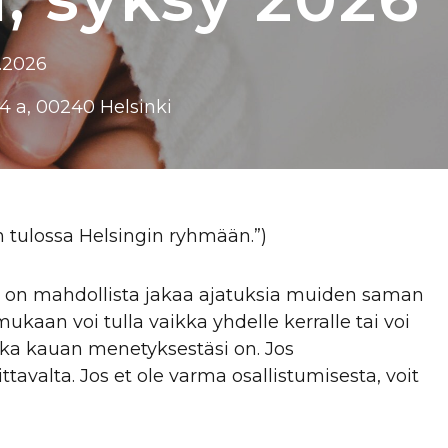
2.2026
 4 a, 00240 Helsinki
len tulossa Helsingin ryhmään.”)
sä on mahdollista jakaa ajatuksia muiden saman
kaan voi tulla vaikka yhdelle kerralle tai voi
inka kauan menetyksestäsi on. Jos
valta. Jos et ole varma osallistumisesta, voit