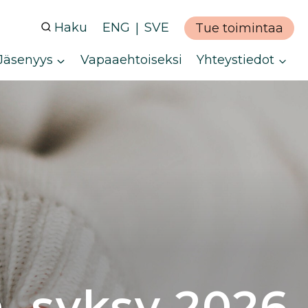
Haku
ENG
SVE
Tue toimintaa
Jäsenyys
Vapaaehtoiseksi
Yhteystiedot
, syksy 2026