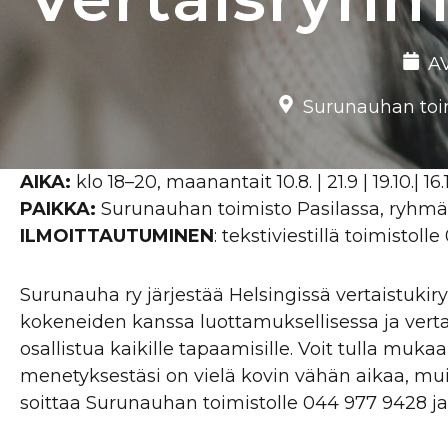
AV
Surunauhan toimi
AIKA:
klo 18–20, maanantait 10.8. | 21.9 | 19.10.| 16.1
PAIKKA:
Surunauhan toimisto Pasilassa, ryhmäti
ILMOITTAUTUMINEN
: tekstiviestillä toimistol
Surunauha ry järjestää Helsingissä vertaistuk
kokeneiden kanssa luottamuksellisessa ja vertai
osallistua kaikille tapaamisille. Voit tulla mu
menetyksestäsi on vielä kovin vähän aikaa, mui
soittaa Surunauhan toimistolle 044 977 9428 j