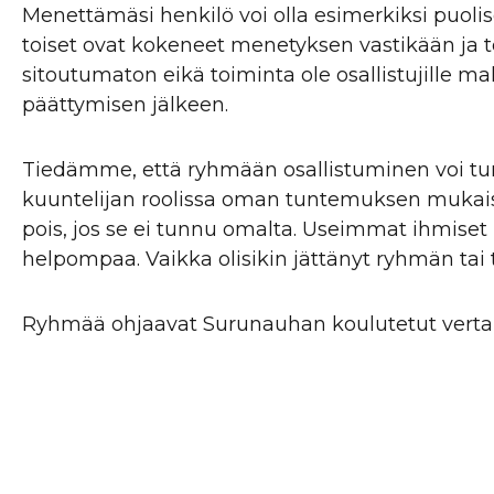
Menettämäsi henkilö voi olla esimerkiksi puolis
toiset ovat kokeneet menetyksen vastikään ja toi
sitoutumaton eikä toiminta ole osallistujille m
päättymisen jälkeen.
Tiedämme, että ryhmään osallistuminen voi tun
kuuntelijan roolissa oman tuntemuksen mukaise
pois, jos se ei tunnu omalta. Useimmat ihmiset 
helpompaa. Vaikka olisikin jättänyt ryhmän t
Ryhmää ohjaavat Surunauhan koulutetut vertais