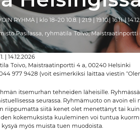
OIN RYHMÄ | klo 18–20 10.8. | 21.9 | 19.10.| 16.11. | 14.1
sto Pasilassa, ryhmätila Toivo, Maistraatinportti
1. | 14.12.2026
la Toivo, Maistraatinportti 4 a, 00240 Helsinki
le 044 977 9428 (voit esimerkiksi laittaa viestin “O
iryhmän itsemurhan tehneiden läheisille. Ryhmäs
stuellisessa seurassa. Ryhmämuoto on avoin eli mu
kaan riippumatta siitä kenet olet menettänyt tai ku
den kokemuksista kuuleminen voi tuntua kuormitta
a kysyä myös muista tuen muodoista.