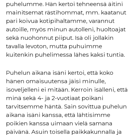
puhelumme. Hän kertoi tehneensä äitini
mainitsemat rästihommat, mm. kaatanut
pari koivua kotipihaltamme, varannut
autoille, myös minun autolleni, huoltoajat
sekä nuohonnut piiput. Isä oli jollakin
tavalla levoton, mutta puhuimme
kuitenkin puhelimessa lähes kaksi tuntia.
Puhelun aikana isäni kertoi, että koko
hänen omaisuutensa jäisi minulle,
isoveljelleni ei mitään. Kerroin isälleni, että
minä sekä 4- ja 2-vuotiaat poikani
tarvitsemme häntä. Sain sovittua puhelun
aikana isäni kanssa, että lähtisimme
poikien kanssa uimaan vielä samana
päivänä. Asuin toisella paikkakunnalla ja