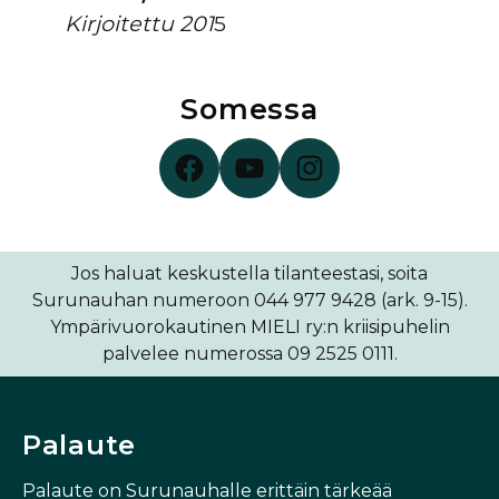
Kirjoitettu 201
5
Somessa
Surunauha Facebookissa
Surunauha YouTubessa
Surunauha Instagramissa
Jos haluat keskustella tilanteestasi, soita
Surunauhan numeroon 044 977 9428 (ark. 9-15).
Ympärivuorokautinen MIELI ry:n kriisipuhelin
palvelee numerossa 09 2525 0111.
Palaute
Palaute on Surunauhalle erittäin tärkeää