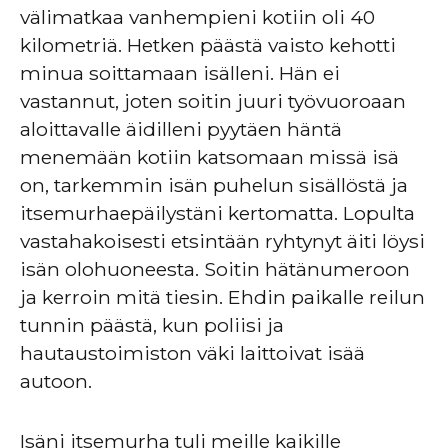
välimatkaa vanhempieni kotiin oli 40
kilometriä. Hetken päästä vaisto kehotti
minua soittamaan isälleni. Hän ei
vastannut, joten soitin juuri työvuoroaan
aloittavalle äidilleni pyytäen häntä
menemään kotiin katsomaan missä isä
on, tarkemmin isän puhelun sisällöstä ja
itsemurhaepäilystäni kertomatta. Lopulta
vastahakoisesti etsintään ryhtynyt äiti löysi
isän olohuoneesta. Soitin hätänumeroon
ja kerroin mitä tiesin. Ehdin paikalle reilun
tunnin päästä, kun poliisi ja
hautaustoimiston väki laittoivat isää
autoon.
Isäni itsemurha tuli meille kaikille