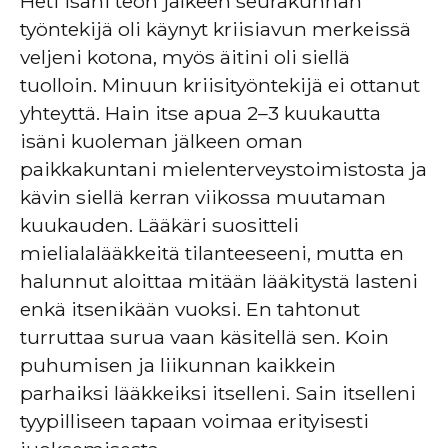
Heti isäni teon jälkeen seurakunnan
työntekijä oli käynyt kriisiavun merkeissä
veljeni kotona, myös äitini oli siellä
tuolloin. Minuun kriisityöntekijä ei ottanut
yhteyttä. Hain itse apua 2–3 kuukautta
isäni kuoleman jälkeen oman
paikkakuntani mielenterveystoimistosta ja
kävin siellä kerran viikossa muutaman
kuukauden. Lääkäri suositteli
mielialalääkkeitä tilanteeseeni, mutta en
halunnut aloittaa mitään lääkitystä lasteni
enkä itsenikään vuoksi. En tahtonut
turruttaa surua vaan käsitellä sen. Koin
puhumisen ja liikunnan kaikkein
parhaiksi lääkkeiksi itselleni. Sain itselleni
tyypilliseen tapaan voimaa erityisesti