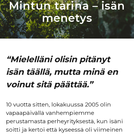
Mintun tarina – isän
menetys
“
Mielelläni olisin pitänyt
isän täällä, mutta minä en
voinut sitä päättää.
”
10 vuotta sitten, lokakuussa 2005 olin
vapaapäivällä vanhempiemme
perustamasta perheyrityksestä, kun isäni
soitti ja kertoi että kyseessä oli viimeinen