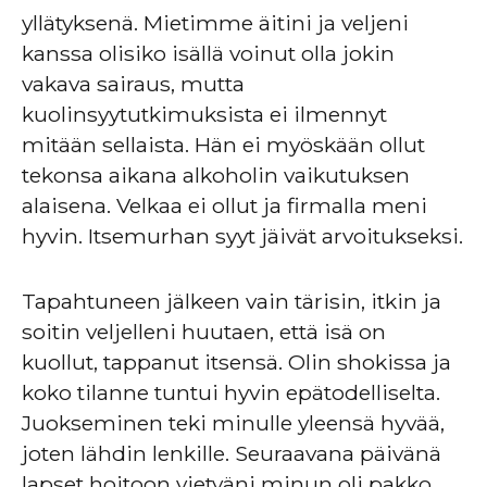
yllätyksenä. Mietimme äitini ja veljeni
kanssa olisiko isällä voinut olla jokin
vakava sairaus, mutta
kuolinsyytutkimuksista ei ilmennyt
mitään sellaista. Hän ei myöskään ollut
tekonsa aikana alkoholin vaikutuksen
alaisena. Velkaa ei ollut ja firmalla meni
hyvin. Itsemurhan syyt jäivät arvoitukseksi.
Tapahtuneen jälkeen vain tärisin, itkin ja
soitin veljelleni huutaen, että isä on
kuollut, tappanut itsensä. Olin shokissa ja
koko tilanne tuntui hyvin epätodelliselta.
Juokseminen teki minulle yleensä hyvää,
joten lähdin lenkille. Seuraavana päivänä
lapset hoitoon vietyäni minun oli pakko