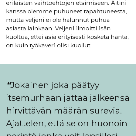
erilaisten vaihtoehtojen etsimiseen. Äitini
kanssa olemme puhuneet tapahtuneesta,
mutta veljeni ei ole halunnut puhua
asiasta lainkaan. Veljeni ilmoitti isän
kuoltua, ettei asia erityisesti kosketa häntä,
on kuin työkaveri olisi kuollut.
“
Jokainen
joka päätyy
itsemurhaan jättää jälkeensä
hirvittävän määrän surevia.
Ajattelen, että se on huonoin
perintö jonka voit lapsillesi