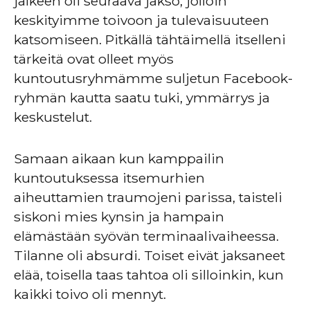
jälkeen oli seuraava jakso, jolloin
keskityimme toivoon ja tulevaisuuteen
katsomiseen. Pitkällä tähtäimellä itselleni
tärkeitä ovat olleet myös
kuntoutusryhmämme suljetun Facebook-
ryhmän kautta saatu tuki, ymmärrys ja
keskustelut.
Samaan aikaan kun kamppailin
kuntoutuksessa itsemurhien
aiheuttamien traumojeni parissa, taisteli
siskoni mies kynsin ja hampain
elämästään syövän terminaalivaiheessa.
Tilanne oli absurdi. Toiset eivät jaksaneet
elää, toisella taas tahtoa oli silloinkin, kun
kaikki toivo oli mennyt.