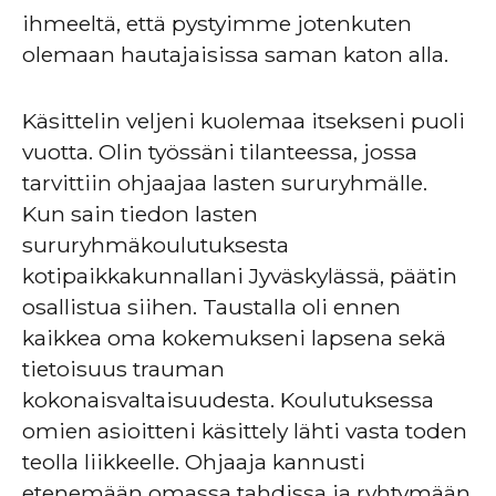
ihmeeltä, että pystyimme jotenkuten
olemaan hautajaisissa saman katon alla.
Käsittelin veljeni kuolemaa itsekseni puoli
vuotta. Olin työssäni tilanteessa, jossa
tarvittiin ohjaajaa lasten sururyhmälle.
Kun sain tiedon lasten
sururyhmäkoulutuksesta
kotipaikkakunnallani Jyväskylässä, päätin
osallistua siihen. Taustalla oli ennen
kaikkea oma kokemukseni lapsena sekä
tietoisuus trauman
kokonaisvaltaisuudesta. Koulutuksessa
omien asioitteni käsittely lähti vasta toden
teolla liikkeelle. Ohjaaja kannusti
etenemään omassa tahdissa ja ryhtymään