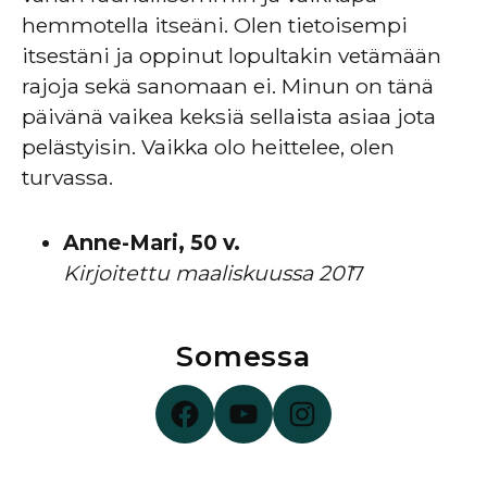
hemmotella itseäni. Olen tietoisempi
itsestäni ja oppinut lopultakin vetämään
rajoja sekä sanomaan ei. Minun on tänä
päivänä vaikea keksiä sellaista asiaa jota
pelästyisin. Vaikka olo heittelee, olen
turvassa.
Anne-Mari, 50 v.
Kirjoitettu maaliskuussa 201
7
Somessa
Surunauha Facebookissa
Surunauha YouTubessa
Surunauha Instagramissa