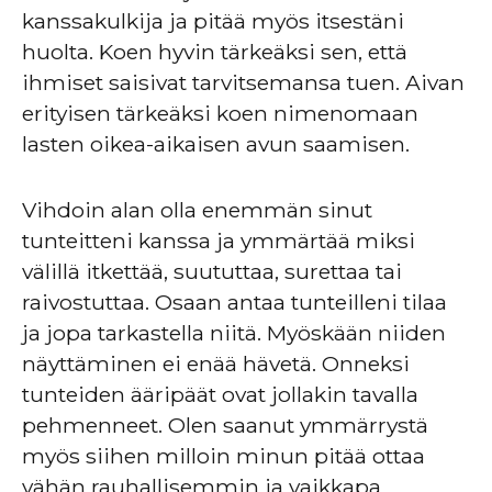
kanssakulkija ja pitää myös itsestäni
huolta. Koen hyvin tärkeäksi sen, että
ihmiset saisivat tarvitsemansa tuen. Aivan
erityisen tärkeäksi koen nimenomaan
lasten oikea-aikaisen avun saamisen.
Vihdoin alan olla enemmän sinut
tunteitteni kanssa ja ymmärtää miksi
välillä itkettää, suututtaa, surettaa tai
raivostuttaa. Osaan antaa tunteilleni tilaa
ja jopa tarkastella niitä. Myöskään niiden
näyttäminen ei enää hävetä. Onneksi
tunteiden ääripäät ovat jollakin tavalla
pehmenneet. Olen saanut ymmärrystä
myös siihen milloin minun pitää ottaa
vähän rauhallisemmin ja vaikkapa