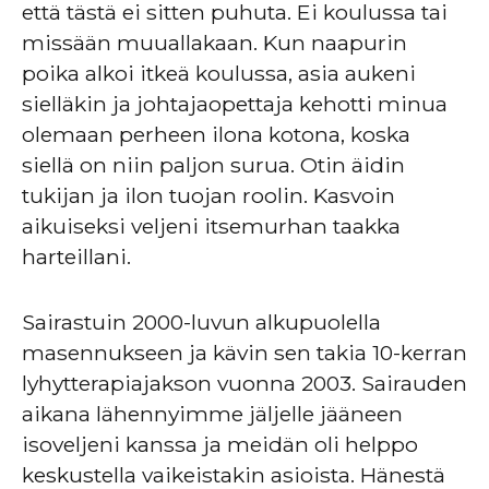
että tästä ei sitten puhuta. Ei koulussa tai
missään muuallakaan. Kun naapurin
poika alkoi itkeä koulussa, asia aukeni
sielläkin ja johtajaopettaja kehotti minua
olemaan perheen ilona kotona, koska
siellä on niin paljon surua. Otin äidin
tukijan ja ilon tuojan roolin. Kasvoin
aikuiseksi veljeni itsemurhan taakka
harteillani.
Sairastuin 2000-luvun alkupuolella
masennukseen ja kävin sen takia 10-kerran
lyhytterapiajakson vuonna 2003. Sairauden
aikana lähennyimme jäljelle jääneen
isoveljeni kanssa ja meidän oli helppo
keskustella vaikeistakin asioista. Hänestä