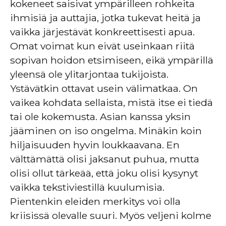
kokeneet saisivat ympärilleen rohkeita
ihmisiä ja auttajia, jotka tukevat heitä ja
vaikka järjestävät konkreettisesti apua.
Omat voimat kun eivät useinkaan riitä
sopivan hoidon etsimiseen, eikä ympärillä
yleensä ole ylitarjontaa tukijoista.
Ystävätkin ottavat usein välimatkaa. On
vaikea kohdata sellaista, mistä itse ei tiedä
tai ole kokemusta. Asian kanssa yksin
jääminen on iso ongelma. Minäkin koin
hiljaisuuden hyvin loukkaavana. En
välttämättä olisi jaksanut puhua, mutta
olisi ollut tärkeää, että joku olisi kysynyt
vaikka tekstiviestillä kuulumisia.
Pientenkin eleiden merkitys voi olla
kriisissä olevalle suuri. Myös veljeni kolme