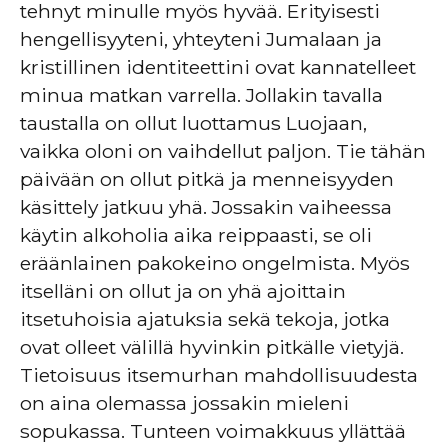
tehnyt minulle myös hyvää. Erityisesti
hengellisyyteni, yhteyteni Jumalaan ja
kristillinen identiteettini ovat kannatelleet
minua matkan varrella. Jollakin tavalla
taustalla on ollut luottamus Luojaan,
vaikka oloni on vaihdellut paljon. Tie tähän
päivään on ollut pitkä ja menneisyyden
käsittely jatkuu yhä. Jossakin vaiheessa
käytin alkoholia aika reippaasti, se oli
eräänlainen pakokeino ongelmista. Myös
itselläni on ollut ja on yhä ajoittain
itsetuhoisia ajatuksia sekä tekoja, jotka
ovat olleet välillä hyvinkin pitkälle vietyjä.
Tietoisuus itsemurhan mahdollisuudesta
on aina olemassa jossakin mieleni
sopukassa. Tunteen voimakkuus yllättää