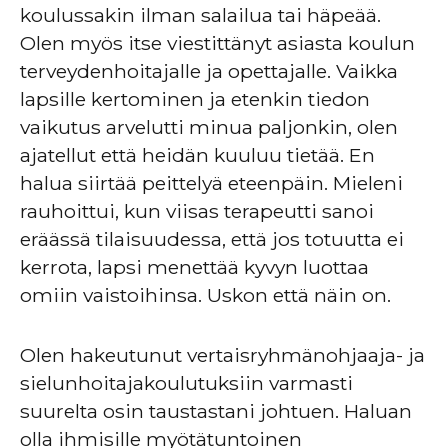
koulussakin ilman salailua tai häpeää.
Olen myös itse viestittänyt asiasta koulun
terveydenhoitajalle ja opettajalle. Vaikka
lapsille kertominen ja etenkin tiedon
vaikutus arvelutti minua paljonkin, olen
ajatellut että heidän kuuluu tietää. En
halua siirtää peittelyä eteenpäin. Mieleni
rauhoittui, kun viisas terapeutti sanoi
eräässä tilaisuudessa, että jos totuutta ei
kerrota, lapsi menettää kyvyn luottaa
omiin vaistoihinsa. Uskon että näin on.
Olen hakeutunut vertaisryhmänohjaaja- ja
sielunhoitajakoulutuksiin varmasti
suurelta osin taustastani johtuen. Haluan
olla ihmisille myötätuntoinen