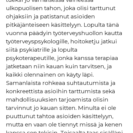
ulkopuolisen tahon, joka olisi tarttunut
ohjaksiin ja patistanut asioiden
pitkäjänteiseen käsittelyyn. Lopulta tänä
vuonna päädyin työterveyshuollon kautta
työterveyspsykologille, hoitoketju jatkui
siitä psykiatrille ja lopulta
psykoterapeutille, jonka kanssa terapiaa
jatketaan niin kauan kuin tarvitsen, ja
kaikki olennainen on käyty läpi.
Samanlaista rohkeaa suhtautumista ja
konkreettista asioihin tarttumista sekä
mahdollisuuksien tarjoamista olisin
tarvinnut jo kauan sitten. Minulta ei ole
puuttunut tahtoa asioiden käsittelyyn,
mutta en vaan ole tiennyt missä ja kenen
kanssa sen tekisin. Toisaalta taas sisälläni