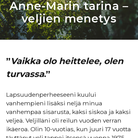
Anne-Marin tarina –
veljien menetys
”
Vaikka olo heittelee, olen
turvassa
.
”
Lapsuudenperheeseeni kuului
vanhempieni lisäksi neljä minua
vanhempaa sisarusta, kaksi siskoa ja kaksi
veljeä. Veljilläni oli reilun vuoden verran
ikäeroa. Olin 10-vuotias, kun juuri 17 vuotta
täyttänyt veli tappoi itsensä vuonna 1975.