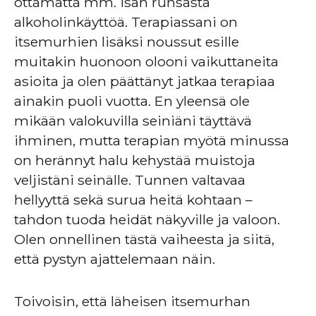
ottamatta mm. isän runsasta
alkoholinkäyttöä. Terapiassani on
itsemurhien lisäksi noussut esille
muitakin huonoon olooni vaikuttaneita
asioita ja olen päättänyt jatkaa terapiaa
ainakin puoli vuotta. En yleensä ole
mikään valokuvilla seiniäni täyttävä
ihminen, mutta terapian myötä minussa
on herännyt halu kehystää muistoja
veljistäni seinälle. Tunnen valtavaa
hellyyttä sekä surua heitä kohtaan –
tahdon tuoda heidät näkyville ja valoon.
Olen onnellinen tästä vaiheesta ja siitä,
että pystyn ajattelemaan näin.
Toivoisin, että läheisen itsemurhan