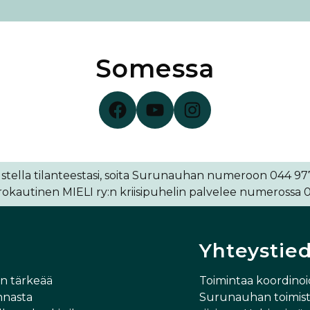
Somessa
Surunauha Facebookissa
Surunauha YouTubessa
Surunauha Instagramissa
stella tilanteestasi, soita Surunauhan numeroon 044 977 
kautinen MIELI ry:n kriisipuhelin palvelee numerossa 0
Yhteystie
in tärkeää
Toimintaa koordino
nnasta
Surunauhan toimisto