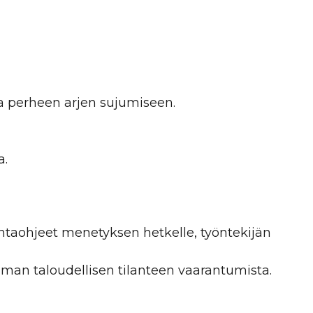
ua perheen arjen sujumiseen.
a.
intaohjeet menetyksen hetkelle, työntekijän
ilman taloudellisen tilanteen vaarantumista.