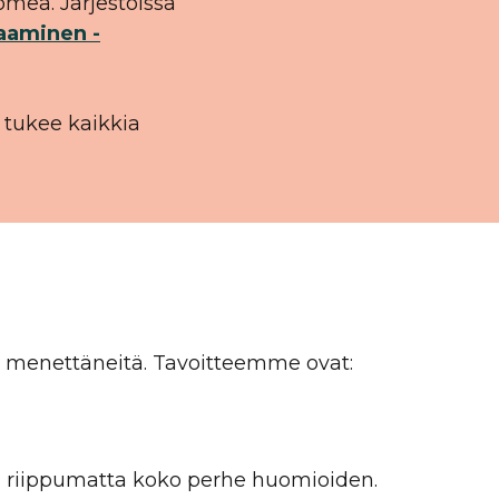
omea. Järjestöissä
aaminen -
 tukee kaikkia
sä menettäneitä. Tavoitteemme ovat:
an riippumatta koko perhe huomioiden.