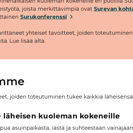
 ennenaikaisen kuoleman kokeneille eri puolilla Su
eistyötä, joista merkittävimpiä ovat
Surevan koht
ttainen
Surukonferenssi
.
rittäneet yhteiset tavoitteet, joiden toteutuminen
ä. Lue lisää alta.
emme
tteet, joiden toteutuminen tukee kaikkia läheisen
lle läheisen kuoleman kokeneille
iapua asuinpaikasta, iästä ja suhteestaan vainaja