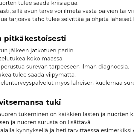
orten tulee saada kriisiapua.
vasti, sillä avun tarve voi ilmetä vasta päivien tai vi
ua tarjoava taho tulee selvittää ja ohjata läheiset k
a pitkäkestoisesti
un jälkeen jatkotuen pariin.
stelutukea koko maassa.
ee perustua surevan tarpeeseen ilman diagnoosia.
ukea tulee saada viipymättä.
ielenterveyspalvelut myös läheisen kuolemaa surevi
rvitsemansa tuki
oren tukeminen on kaikkien lasten ja nuorten ka
sen ja nuoren surusta on lisättävä.
alalla kynnyksellä ja heti tarvittaessa esimerkiks