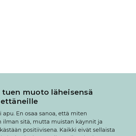
ä tuen muoto läheisensä
ttäneille
ri apu. En osaa sanoa, että miten
in ilman sitä, mutta muistan käynnit ja
ästään positiivisena. Kaikki eivät sellaista