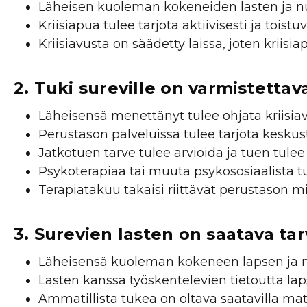
Läheisen kuoleman kokeneiden lasten ja nu
Kriisiapua tulee tarjota aktiivisesti ja toistu
Kriisiavusta on säädetty laissa, joten kriisiap
2. Tuki sureville on varmistettav
Läheisensä menettänyt tulee ohjata kriisiav
Perustason palveluissa tulee tarjota kesku
Jatkotuen tarve tulee arvioida ja tuen tul
Psykoterapiaa tai muuta psykososiaalista t
Terapiatakuu takaisi riittävät perustason m
3. Surevien lasten on saatava ta
Läheisensä kuoleman kokeneen lapsen ja nu
Lasten kanssa työskentelevien tietoutta lap
Ammatillista tukea on oltava saatavilla mat