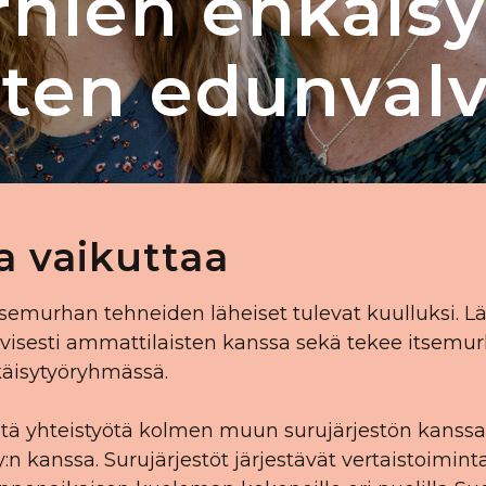
hien ehkäisy
sten edunval
 vaikuttaa
semurhan tehneiden läheiset tulevat kuulluksi. Lä
ivisesti ammattilaisten kanssa sekä tekee itsemur
käisytyöryhmässä.
stä yhteistyötä kolmen muun surujärjestön kanssa
ry:n kanssa. Surujärjestöt järjestävät vertaistoimi