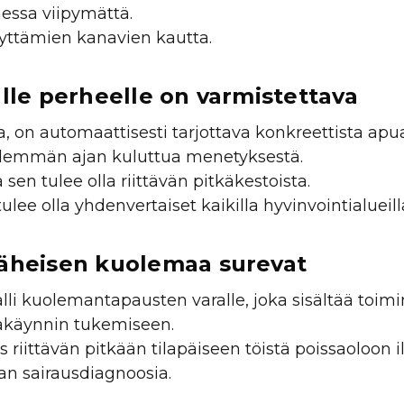
aessa viipymättä.
äyttämien kanavien kautta.
alle perheelle on varmistettava
a, on automaattisesti tarjottava konkreettista ap
pidemmän ajan kuluttua menetyksestä.
sen tulee olla riittävän pitkäkestoista.
ee olla yhdenvertaiset kaikilla hyvinvointialueill
läheisen kuolemaa surevat
lli kuolemantapausten varalle, joka sisältää toim
ssäkäynnin tukemiseen.
 riittävän pitkään tilapäiseen töistä poissaoloon 
man sairausdiagnoosia.