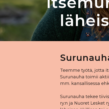
Itsemur
lähei
Surunauha
Teemme työtä, jotta it
Surunauha toimii akti
mm. kansallisessa eh
Surunauha tekee tiivi
ry:n ja Nuoret Lesket 