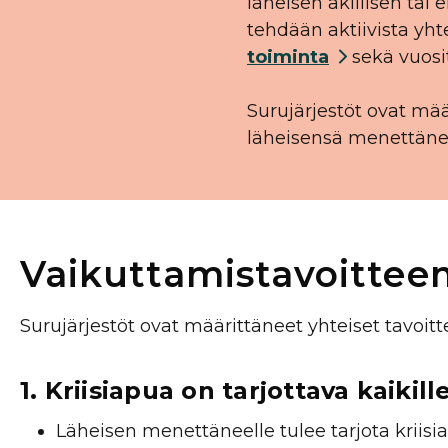
läheisen äkillisen tai
tehdään aktiivista yht
toiminta
sekä vuosi
Surujärjestöt ovat mää
läheisensä menettäneit
Vaikuttamistavoitte
Surujärjestöt ovat määrittäneet yhteiset tavoi
1. Kriisiapua on tarjottava kaiki
Läheisen menettäneelle tulee tarjota kriis