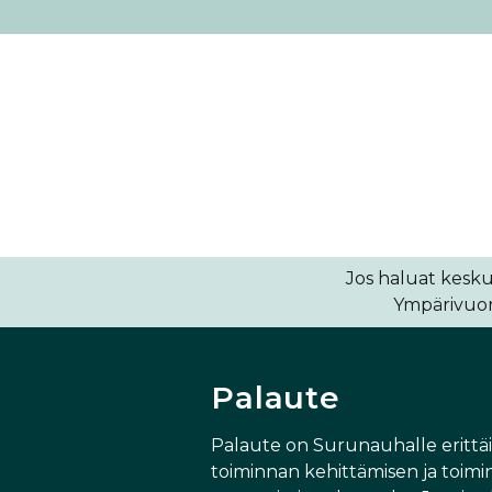
Jos haluat kesku
Ympärivuoro
Palaute
Palaute on Surunauhalle erittä
toiminnan kehittämisen ja toimi