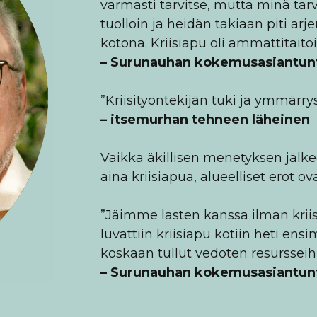
varmasti tarvitse, mutta minä tarvi
tuolloin ja heidän takiaan piti arj
kotona. Kriisiapu oli ammattitaitois
– Surunauhan kokemusasiantunt
”Kriisityöntekijän tuki ja ymmärry
– itsemurhan tehneen läheinen
Vaikka äkillisen menetyksen jälkee
aina kriisiapua, alueelliset erot 
”Jäimme lasten kanssa ilman kriisia
luvattiin kriisiapu kotiin heti en
koskaan tullut vedoten resursseihi
– Surunauhan kokemusasiantunt