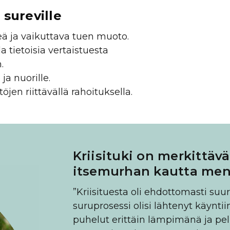
 sureville
keä ja vaikuttava tuen muoto.
 tietoisia vertaistuesta
.
ja nuorille.
öjen riittävällä rahoituksella.
Kriisituki on merkittäv
itsemurhan kautta mene
”Kriisituesta oli ehdottomasti suu
suruprosessi olisi lähtenyt käynti
puhelut erittäin lämpimänä ja pelk