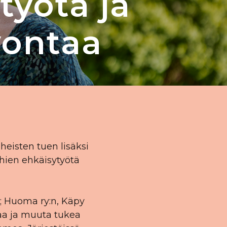
työtä ja
vontaa
heisten tuen lisäksi
hien ehkäisytyötä
; Huoma ry:n, Käpy
ntaa ja muuta tukea