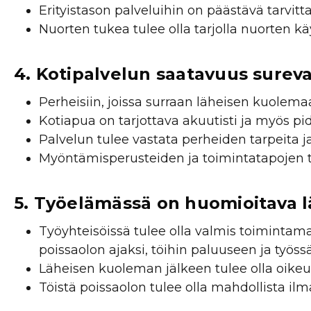
Erityistason palveluihin on päästävä tarvitt
Nuorten tukea tulee olla tarjolla nuorten k
4. Kotipalv elun saatavuus surev
Perheisiin, joissa surraan läheisen kuolema
Kotiapua on tarjottava akuutisti ja myös 
Palvelun tulee vastata perheiden tarpeita ja 
Myöntämisperusteiden ja toimintatapojen tul
5. Työelämässä on huomioitava 
Työyhteisöissä tulee olla valmis toimintama
poissaolon ajaksi, töihin paluuseen ja työ
Läheisen kuoleman jälkeen tulee olla oikeus
Töistä poissaolon tulee olla mahdollista il