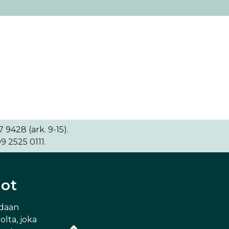
9428 (ark. 9-15).
9 2525 0111.
dot
idaan
lta, joka