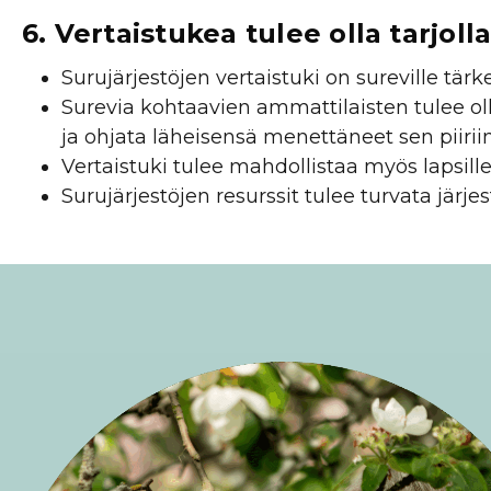
6. Vertaistukea tulee olla tarjolla
Surujärjestöjen vertaistuki on sureville tär
Surevia kohtaavien ammattilaisten tulee olla
ja ohjata läheisensä menettäneet sen piiriin
Vertaistuki tulee mahdollistaa myös lapsille 
Surujärjestöjen resurssit tulee turvata järjest