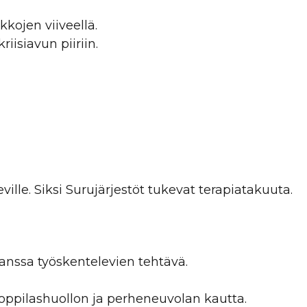
ikkojen viiveellä.
riisiavun piiriin.
lle. Siksi Surujärjestöt tukevat terapiatakuuta.
nssa työskentelevien tehtävä.
i oppilashuollon ja perheneuvolan kautta.