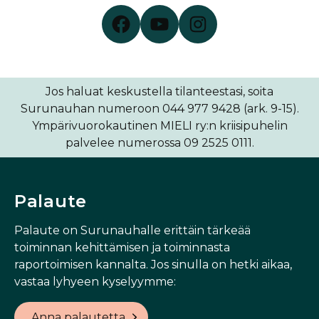
Surunauha Facebookissa
Surunauha YouTubessa
Surunauha Instagramissa
Jos haluat keskustella tilanteestasi, soita
Surunauhan numeroon 044 977 9428 (ark. 9-15).
Ympärivuorokautinen MIELI ry:n kriisipuhelin
palvelee numerossa 09 2525 0111.
Palaute
Palaute on Surunauhalle erittäin tärkeää
toiminnan kehittämisen ja toiminnasta
raportoimisen kannalta. Jos sinulla on hetki aikaa,
vastaa lyhyeen kyselyymme:
Anna palautetta