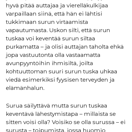
hyvä pitää auttajaa ja vierelläkulkijaa
varpaillaan siinä, että hän ei lähtisi
tukkimaan surun virtaamista
vapautumasta. Uskon silti, että surun
tuskaa voi keventää surun siltaa
purkamatta – ja olisi auttajan taholta ehkä
jopa vastuutonta olla vastaamatta
avunpyyntöihin ihmisiltä, joilta
kohtuuttoman suuri surun tuska uhkaa
viedä esimerkiksi fyysisen terveyden ja
elämänhalun.
Surua säilyttävä mutta surun tuskaa
keventävä lähestymistapa – millaista se
sitten voisi olla? Voisiko se olla surussa – ei
surusta – toipumista, jossa huomio