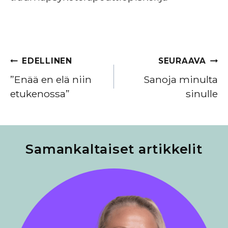
Artikkelien
EDELLINEN
SEURAAVA
selaus
”Enää en elä niin
Sanoja minulta
etukenossa”
sinulle
Samankaltaiset artikkelit