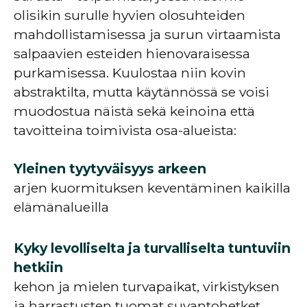
olisikin surulle hyvien olosuhteiden
mahdollistamisessa ja surun virtaamista
salpaavien esteiden hienovaraisessa
purkamisessa. Kuulostaa niin kovin
abstraktilta, mutta käytännössä se voisi
muodostua näistä sekä keinoina että
tavoitteina toimivista osa-alueista:
Yleinen tyytyväisyys arkeen
arjen kuormituksen keventäminen kaikilla
elämänalueilla
Kyky levolliselta ja turvalliselta tuntuviin
hetkiin
kehon ja mielen turvapaikat, virkistyksen
ja harrastusten tuomat suvantohetket,