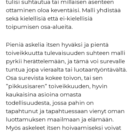
tulisi suhtautua tai millaisen asenteen
ottaminen oloa keventäisi. Malli yhdistää
sekä kielellisiä että ei-kielellisiä
toipumisen osa-alueita.
Pieniä askelia itsen hyväksi ja pientä
toiveikkuutta tulevaisuuden suhteen malli
pyrkii herättelemään, ja tämä voi surevalle
tuntua jopa vieraalta tai luotaantyöntävältä.
Osa surevista kokee toivon, tai sen
”pikkusisaren” toiveikkuuden, hyvin
kaukaisina asioina omasta
todellisuudesta, jossa pahin on
tapahtunut ja tapahtuessaan vienyt oman
luottamuksen maailmaan ja elämään.
Myös askeleet itsen hoivaamiseksi voivat