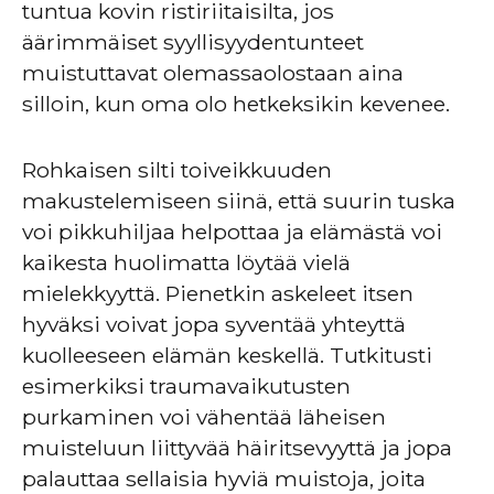
tuntua kovin ristiriitaisilta, jos
äärimmäiset syyllisyydentunteet
muistuttavat olemassaolostaan aina
silloin, kun oma olo hetkeksikin kevenee.
Rohkaisen silti toiveikkuuden
makustelemiseen siinä, että suurin tuska
voi pikkuhiljaa helpottaa ja elämästä voi
kaikesta huolimatta löytää vielä
mielekkyyttä. Pienetkin askeleet itsen
hyväksi voivat jopa syventää yhteyttä
kuolleeseen elämän keskellä. Tutkitusti
esimerkiksi traumavaikutusten
purkaminen voi vähentää läheisen
muisteluun liittyvää häiritsevyyttä ja jopa
palauttaa sellaisia hyviä muistoja, joita